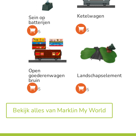
Ketelwagen
Sein op
batterijen
€
6,95
€
9,95
Open
Landschapselement
goederenwagen
bruin
€
6,95
€
5,95
Bekijk alles van Marklin My World