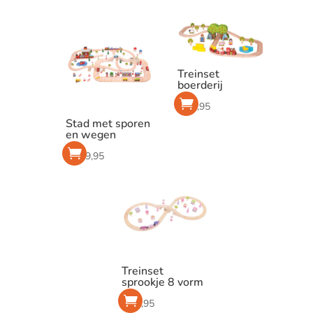
Treinset
boerderij
€
54,95
Stad met sporen
en wegen
€
169,95
Treinset
sprookje 8 vorm
€
34,95