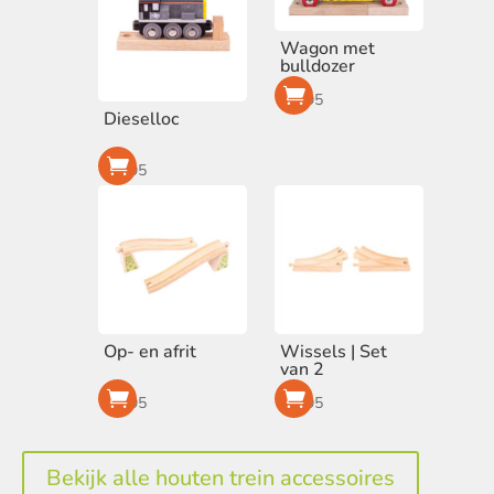
Wagon met
bulldozer
€
9,95
Dieselloc
€
9,95
Op- en afrit
Wissels | Set
van 2
€
7,95
€
4,95
Bekijk alle houten trein accessoires