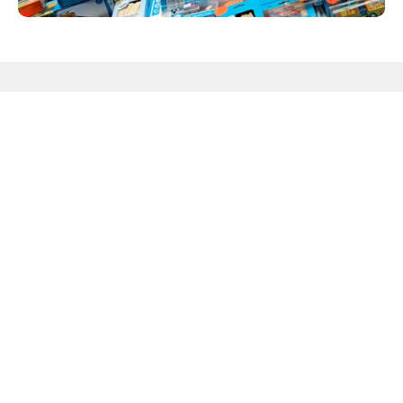
Productadvies nodig? Neem
gerust contact met ons op

Mail ons
support@treinbaan.nl
