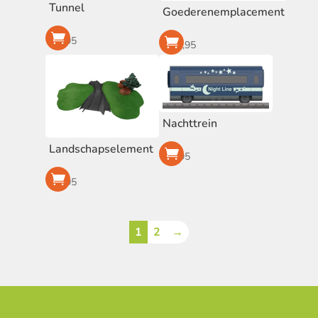
Tunnel
Goederenemplacement
€
9,95
€
29,95
Nachttrein
Landschapselement
€
7,95
€
5,95
1
2
→