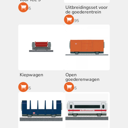
Op voorraad
Uitbreidingsset voor
€
8,95
de goederentrein
Cadeautips
€
16,95
Cadeautjes
(6)
Kiepwagen
Open
goederenwagen
€
6,95
€
6,95