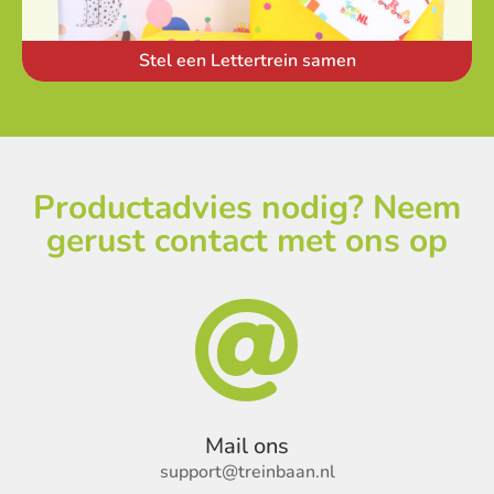
Stel een Lettertrein samen
Productadvies nodig? Neem
gerust contact met ons op

Mail ons
support@treinbaan.nl