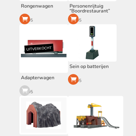
Rongenwagen
Personenrijtuig
“Boordrestaurant”
€
6,95
€
7,95
Sein op batterijen
Adapterwagen
€
9,95
€
6,95