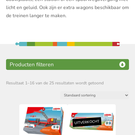
licht en geluid. Ook zijn er extra wagons beschikbaar om
de treinen langer te maken.
Marklin My World
Startsets
(5)
Resultaat 1–16 van de 25 resultaten wordt getoond
Marklin My World Rails
(10)
Marklin My World
Accessoires
(25)
Thema
Boerderij
(4)
Bouwplaats
(5)