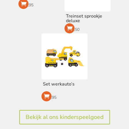
€
54,95
Treinset sprookje
deluxe
€
72,50
Set werkauto’s
€
24,95
Bekijk al ons kinderspeelgoed