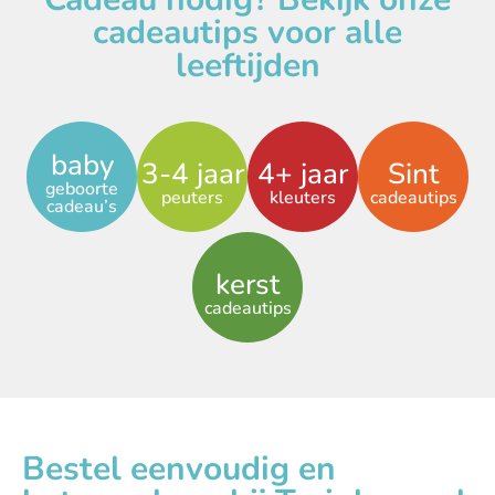
cadeautips voor alle
leeftijden
baby
3-4 jaar
4+ jaar
Sint
geboorte
peuters
kleuters
cadeautips
cadeau’s
kerst
cadeautips
Bestel eenvoudig en