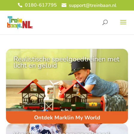
0180-617795
support@treinbaan.nl
Realistische speelgoedtreinen met
licht en geluid
Ontdek Marklin My World