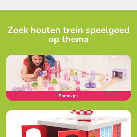
Zoek houten trein speelgoed
op thema
Sprookjes