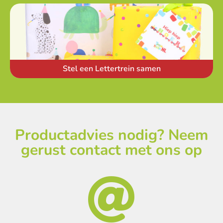
Stel een Lettertrein samen
Productadvies nodig? Neem
gerust contact met ons op
