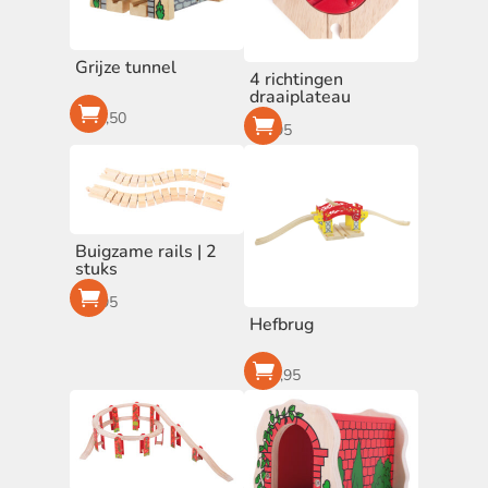
Grijze tunnel
4 richtingen
draaiplateau
€
12,50
€
4,95
Buigzame rails | 2
stuks
€
9,95
Hefbrug
€
23,95