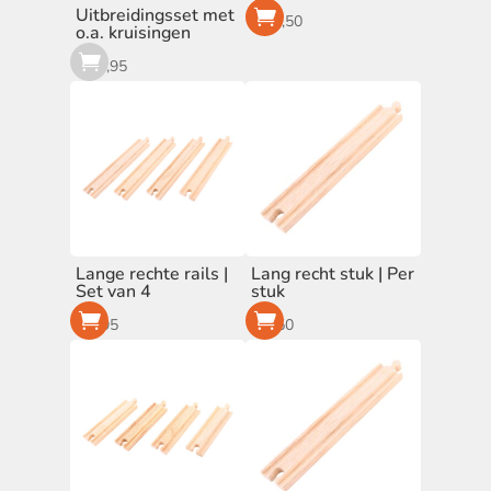
Uitbreidingsset met
€
1
€
43
€
22,50
o.a. kruisingen
€
24,95
Voorraad
Op voorraad
Cadeautips
Cadeautjes
(2)
Lange rechte rails |
Lang recht stuk | Per
Set van 4
stuk
€
4,95
€
1,50