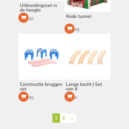
Uitbreidingsset in
de hoogte
Rode tunnel
€
42,50
€
12,95
Constructie bruggen
Lange bocht | Set
set
van 4
€
19,95
€
4,95
1
2
→