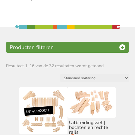
Houten treinset
(23)
Houten treinrails
(32)
Resultaat 1–16 van de 32 resultaten wordt getoond
Houten trein accessoires
(101)
Thema
Kerst
(1)
Merk
BigJigs
(32)
Uitbreidingsset |
bochten en rechte
Prijs
rails