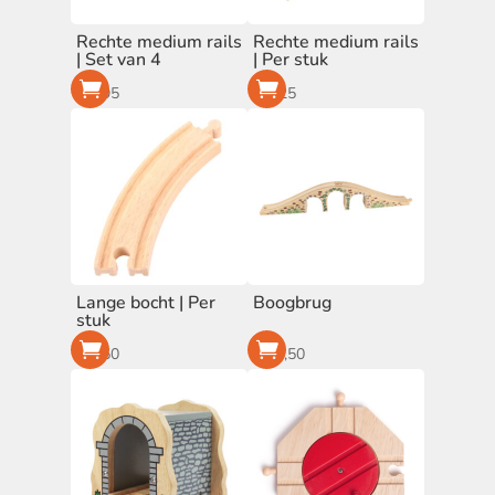
Rechte medium rails
Rechte medium rails
| Set van 4
| Per stuk
€
3,95
€
1,25
Lange bocht | Per
Boogbrug
stuk
€
1,50
€
13,50