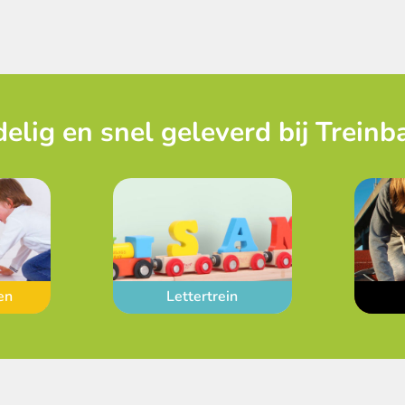
elig en snel geleverd bij Treinb
en
Lettertrein