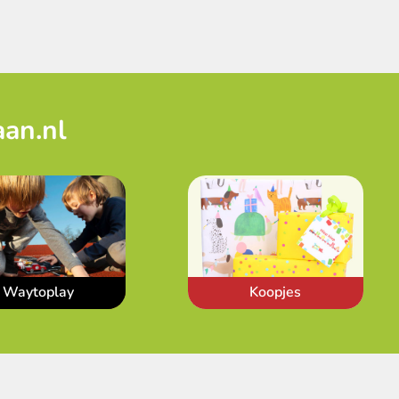
aan.nl
Waytoplay
Koopjes