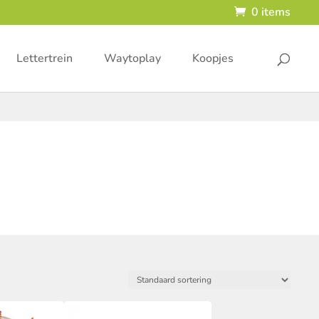
0 items
Lettertrein
Waytoplay
Koopjes