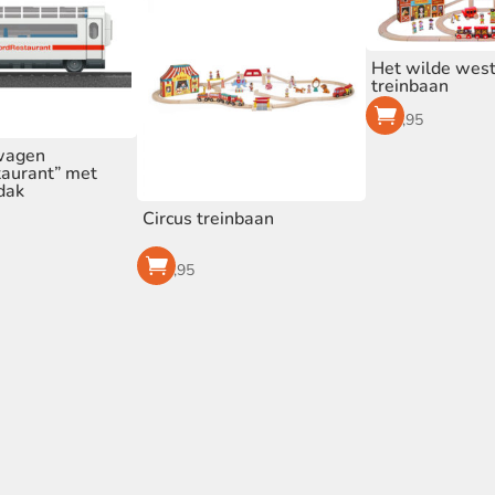
Het wilde wes
treinbaan
€
79,95
wagen
taurant” met
dak
Circus treinbaan
€
79,95