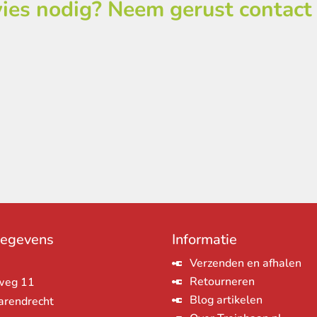
ies nodig? Neem gerust contact
gegevens
Informatie
Verzenden en afhalen
Retourneren
weg 11
Blog artikelen
arendrecht