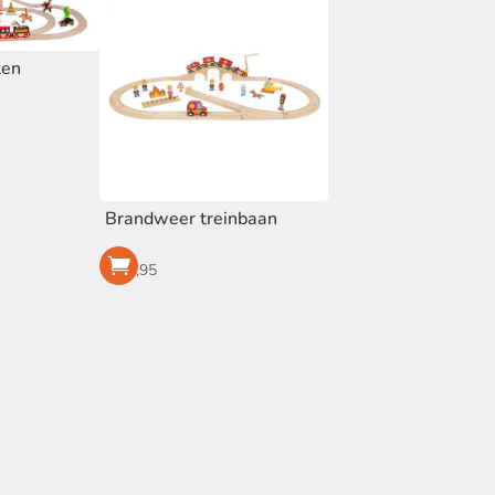
ten
Brandweer treinbaan
€
59,95