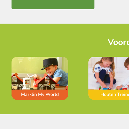
Voord
Marklin My World
Houten Trein