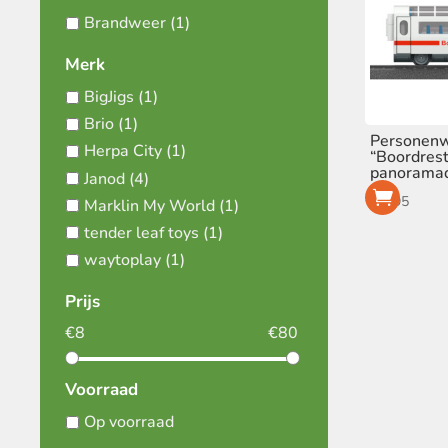
Brandweer
(1)
Merk
BigJigs
(1)
Brio
(1)
Personen
Herpa City
(1)
“Boordres
panorama
Janod
(4)
€
8,95
Marklin My World
(1)
tender leaf toys
(1)
waytoplay
(1)
Prijs
€
8
€
80
Voorraad
Op voorraad