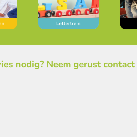
en
Lettertrein
ies nodig? Neem gerust contact