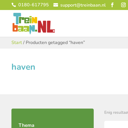
0180-617795
support@treinbaan.nl
Start
/ Producten getagged “haven”
haven
Enig resultaa
Thema