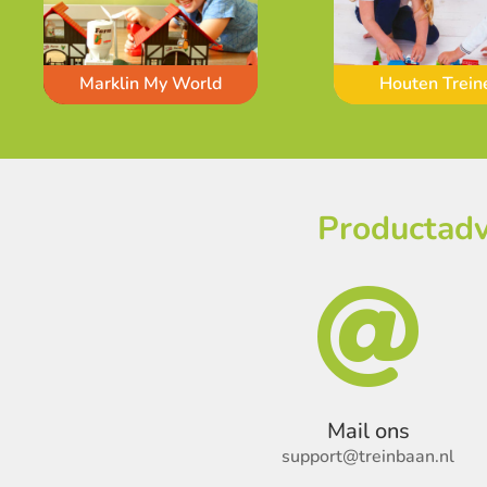
Marklin My World
Houten Trein
Productadv

Mail ons
support@treinbaan.nl