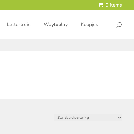
0 items
Lettertrein
Waytoplay
Koopjes