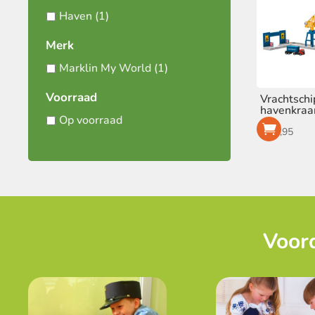
Haven
(1)
Merk
Marklin My World
(1)
Voorraad
Vrachtsch
havenkraa
Op voorraad
€
39,95
Voord