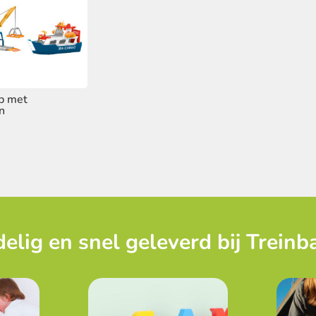
ip met
n
elig en snel geleverd bij Treinb