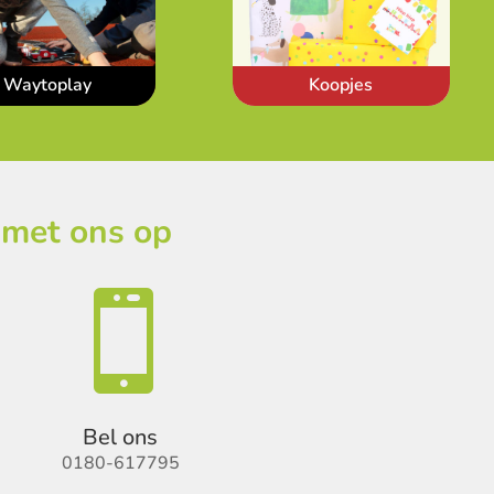
Waytoplay
Koopjes
 met ons op

Bel ons
0180-617795