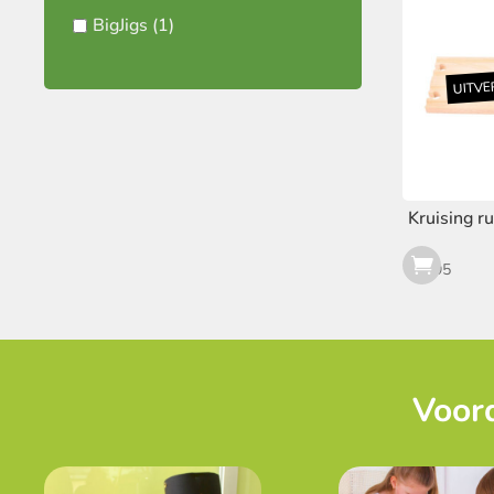
BigJigs
(1)
Kruising ru
€
5,95
Voord