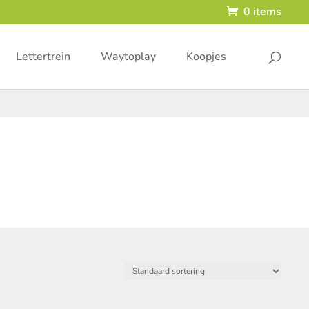
0 items
Lettertrein
Waytoplay
Koopjes