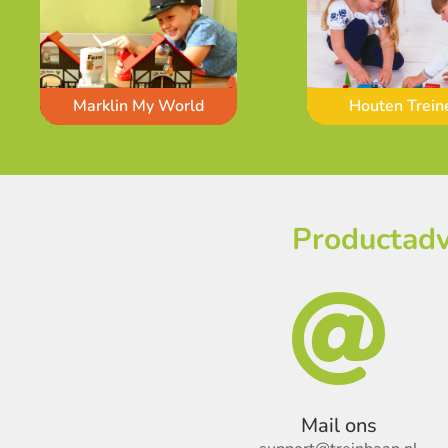
Marklin My World
Houten Trein
Productadv

Mail ons