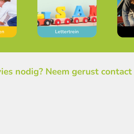
en
Lettertrein
ies nodig? Neem gerust contact