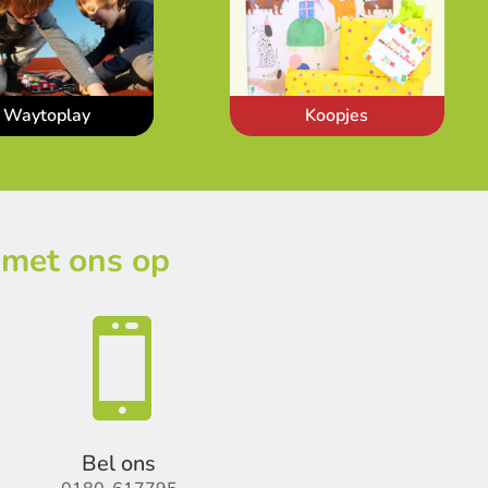
Waytoplay
Koopjes
 met ons op

Bel ons