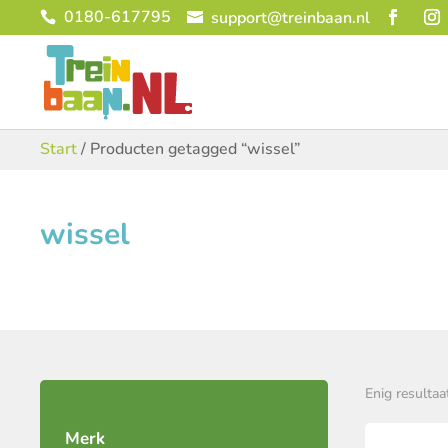
0180-617795
support@treinbaan.nl
Start
/ Producten getagged “wissel”
wissel
Enig resultaa
Merk