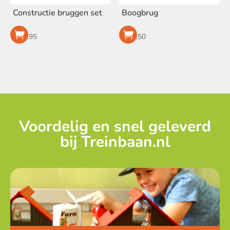
Constructie bruggen set
Boogbrug
€
19,95
€
13,50
Voordelig en snel geleverd
bij Treinbaan.nl