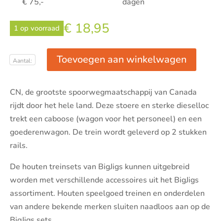
€ 75,-
dagen
€
18,95
1 op voorraad
Toevoegen aan winkelwagen
Goederentrein
Canada
CN, de grootste spoorwegmaatschappij van Canada
aantal
rijdt door het hele land. Deze stoere en sterke dieselloc
trekt een caboose (wagon voor het personeel) en een
goederenwagon. De trein wordt geleverd op 2 stukken
rails.
De houten treinsets van BigJigs kunnen uitgebreid
worden met verschillende accessoires uit het BigJigs
assortiment. Houten speelgoed treinen en onderdelen
van andere bekende merken sluiten naadloos aan op de
BigJigs sets.