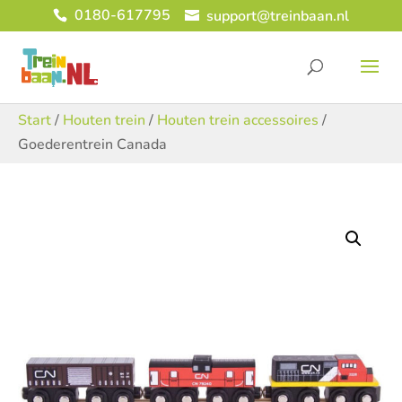
0180-617795
support@treinbaan.nl
Start
/
Houten trein
/
Houten trein accessoires
/
Goederentrein Canada