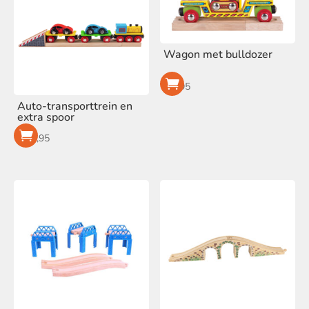
Wagon met bulldozer
€
9,95
Auto-transporttrein en
extra spoor
€
18,95