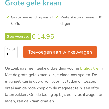
Grote gele kraan
Gratis verzending vanaf
Ruilen/retour binnen 30
€ 75,-
dagen
€
14,95
3 op voorraad
Toevoegen aan winkelwagen
Grote
gele
kraan
Op zoek naar een leuke uitbreiding voor je
BigJigs trein
?
aantal
Met de grote gele kraan kun je eindeloos spelen. De
magneet kun je gebruiken voor het laden en lossen,
draai aan de rode knop om de magneet te hijsen of te
laten zakken. Om de lading op bijv. een vrachtwagen te
laden, kan de kraan draaien.