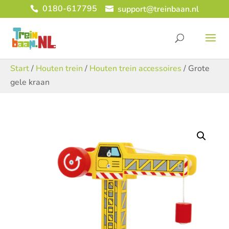
0180-617795
support@treinbaan.nl
Start
/
Houten trein
/
Houten trein accessoires
/ Grote
gele kraan