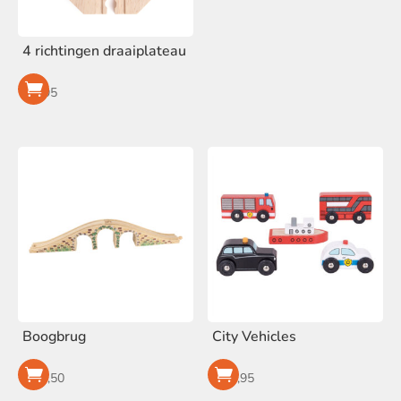
4 richtingen draaiplateau
€
4,95
Boogbrug
City Vehicles
€
13,50
€
18,95