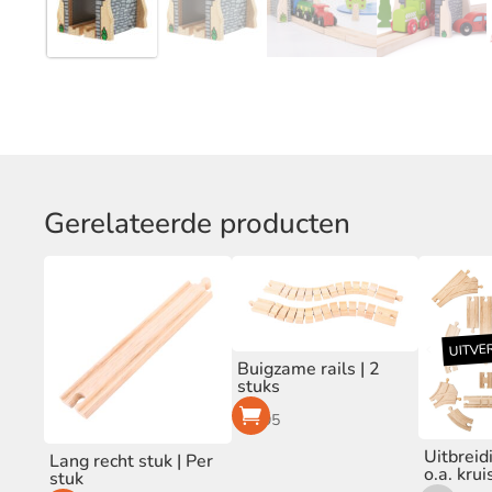
Gerelateerde producten
Buigzame rails | 2
stuks
€
9,95
Uitbreid
Lang recht stuk | Per
o.a. kru
stuk