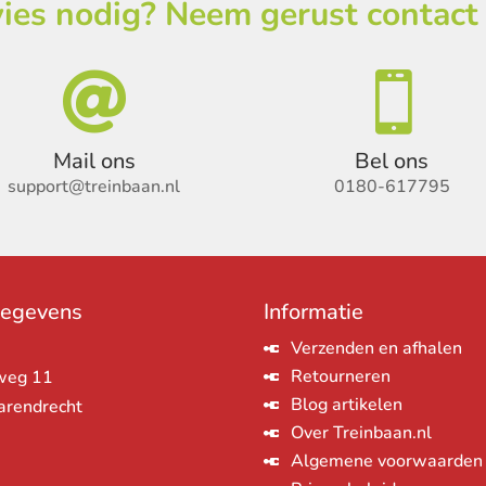
ies nodig? Neem gerust contact


Mail ons
Bel ons
support@treinbaan.nl
0180-617795
gegevens
Informatie
Verzenden en afhalen
Retourneren
weg 11
Blog artikelen
arendrecht
Over Treinbaan.nl
Algemene voorwaarden