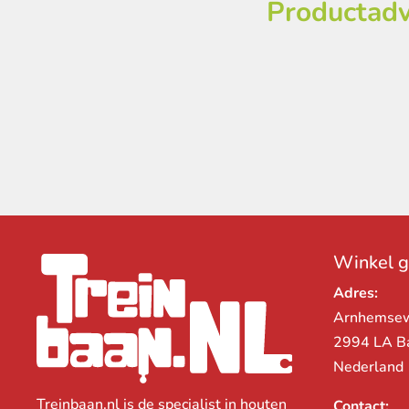
Productadv
Winkel 
Adres:
Arnhemse
2994 LA B
Nederland
Treinbaan.nl is de specialist in houten
Contact: