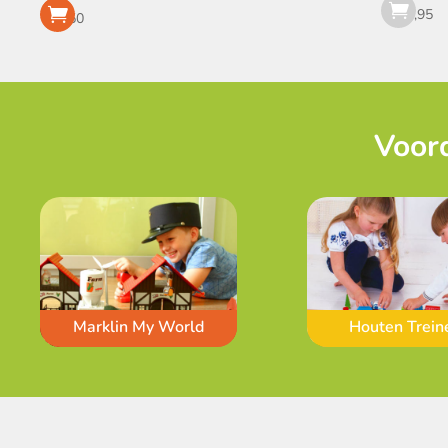
€
24,95
€
1,50
Voord
Marklin My World
Houten Trein