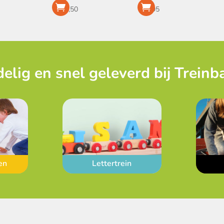
€
13,50
€
5,95
elig en snel geleverd bij Treinb
en
Lettertrein