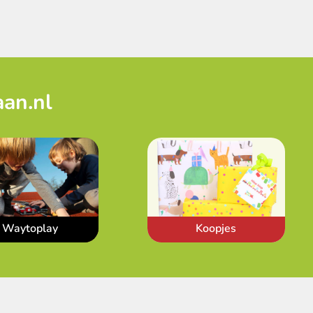
aan.nl
Waytoplay
Koopjes