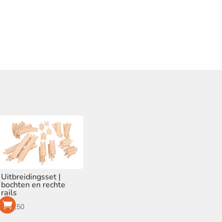
Uitbreidingsset |
bochten en rechte
rails
€
22,50