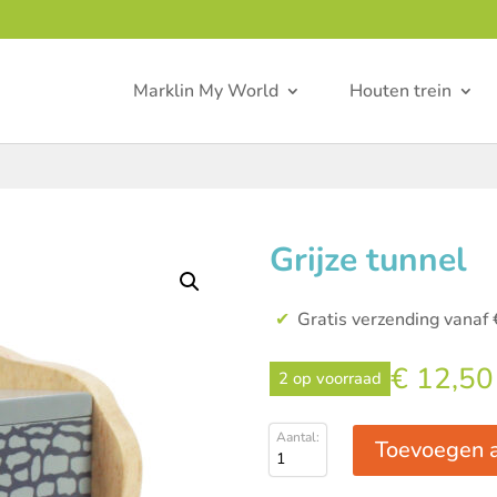
Marklin My World
Houten trein
Grijze tunnel
Gratis verzending vanaf 
€
12,50
2 op voorraad
Toevoegen 
Grijze
tunnel