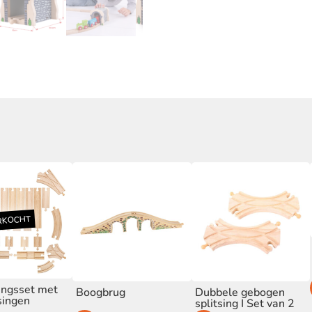
ingsset met
Boogbrug
Dubbele gebogen
isingen
splitsing I Set van 2