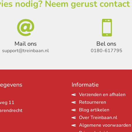
ies nodig? Neem gerust contact


Mail ons
Bel ons
support@treinbaan.nl
0180-617795
gegevens
Informatie
Verzenden en afhalen
Retourneren
weg 11
Blog artikelen
arendrecht
Over Treinbaan.nl
Algemene voorwaarden