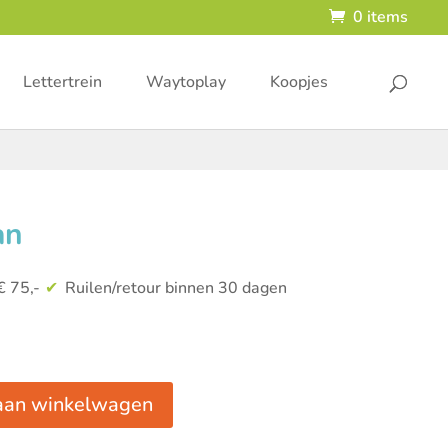
0 items
Lettertrein
Waytoplay
Koopjes
an
€ 75,-
Ruilen/retour binnen 30 dagen
aan winkelwagen