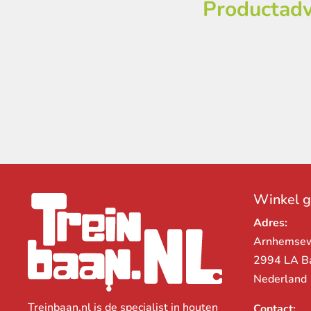
Productadv
Winkel 
Adres:
Arnhemse
2994 LA B
Nederland
Treinbaan.nl is de specialist in houten
Contact: