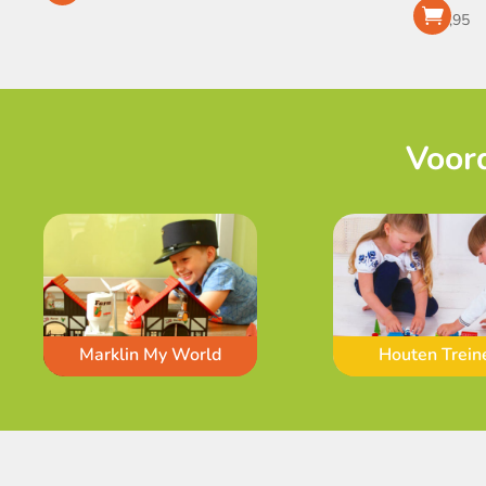
€
59,95
Voord
Marklin My World
Houten Trein