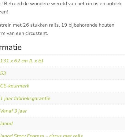
n! Betreed de wondere wereld van het circus en ontdek
ren!
ustrein met 26 stukken rails, 19 bijbehorende houten
rm van een circustent.
rmatie
131 x 62 cm (L x B)
53
CE-keurmerk
1 jaar fabrieksgarantie
Vanaf 3 jaar
Janod
Janod Story Express – circus met rails