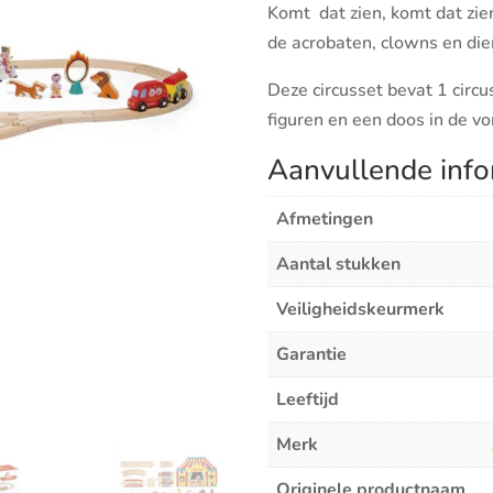
treinbaan
Komt dat zien, komt dat zie
aantal
de acrobaten, clowns en die
Deze circusset bevat 1 circ
figuren en een doos in de vo
Aanvullende info
Afmetingen
Aantal stukken
Veiligheidskeurmerk
Garantie
Leeftijd
Merk
Originele productnaam