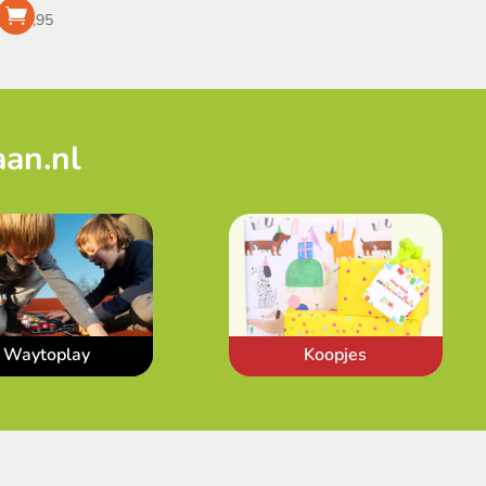
€
34,95
aan.nl
Waytoplay
Koopjes