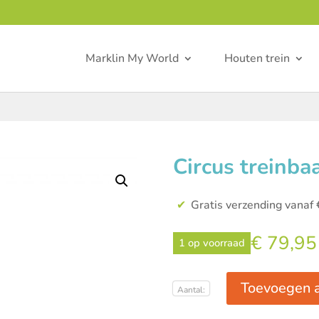
Marklin My World
Houten trein
Circus treinba
Gratis verzending vanaf 
€
79,95
1 op voorraad
Toevoegen 
Circus