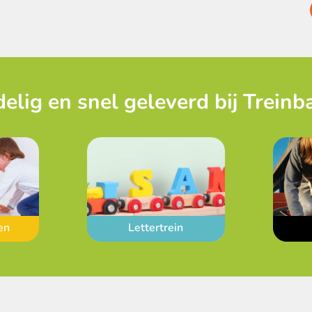
elig en snel geleverd bij Treinb
en
Lettertrein