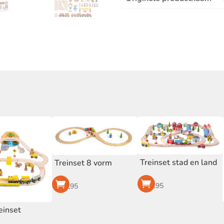
Treinset stad en land
Treinset 8 vorm
€
74,95
€
34,95
reinset