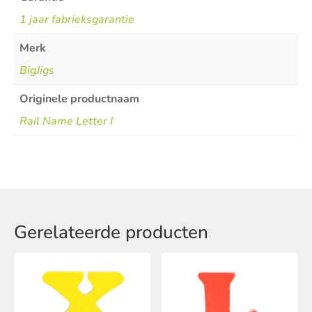
1 jaar fabrieksgarantie
Merk
BigJigs
Originele productnaam
Rail Name Letter I
Gerelateerde producten
Dit
Dit
product
product
heeft
heeft