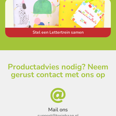
Stel een Lettertrein samen
Productadvies nodig? Neem
gerust contact met ons op

Mail ons
support@treinbaan.nl