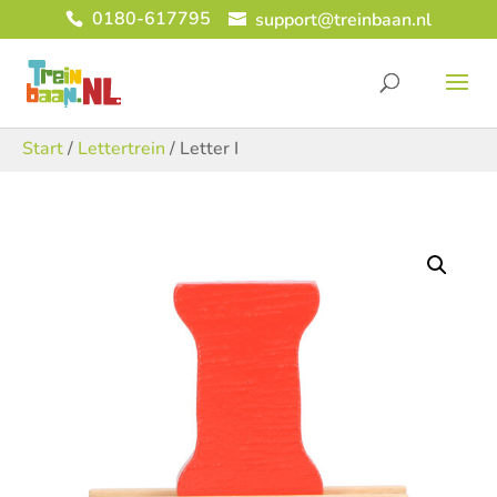
0180-617795
support@treinbaan.nl
Start
/
Lettertrein
/ Letter I