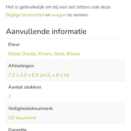
Het is gebruikelijk om bij een set letters ook deze
BigJigs locomotief
en
wagon
te nemen.
Aanvullende informatie
Kleur
Rood
,
Oranje
,
Groen
,
Geel
,
Blauw
Afmetingen
7,5 x 3,5 x 6,5 cm (L x B x H)
Aantal stukken
1
Veiligheidskeurmerk
CE-keurmerk
Garantie