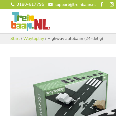
0180-617795
support@treinbaan.nl
Start
/
Waytoplay
/ Highway autobaan (24-delig)