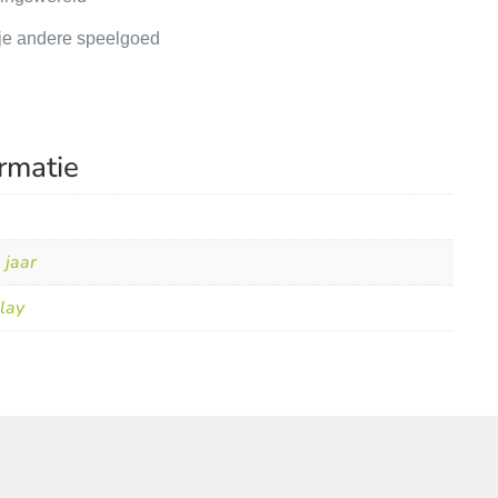
 je andere speelgoed
rmatie
 jaar
lay