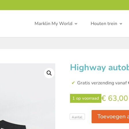
Marklin My World
Houten trein
Highway autob
Gratis verzending vanaf 
€
63,00
1 op voorraad
Toevoegen 
Highway