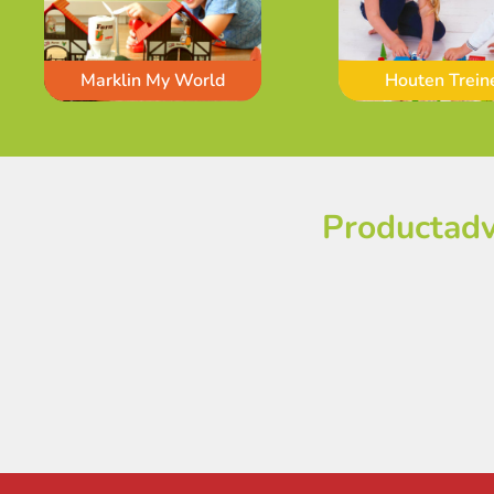
Marklin My World
Houten Trein
Productadv