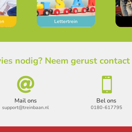
en
Lettertrein
ies nodig? Neem gerust contact


Mail ons
Bel ons
support@treinbaan.nl
0180-617795