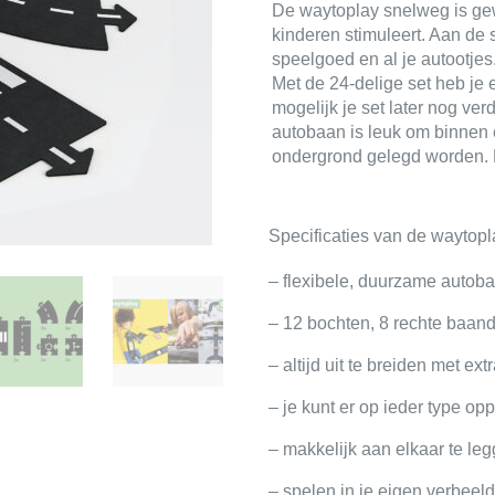
autobaan
De waytoplay snelweg is ge
(24-
kinderen stimuleert. Aan de 
speelgoed en al je autootjes
delig)
Met de 24-delige set heb je 
aantal
mogelijk je set later nog ver
autobaan is leuk om binnen e
ondergrond gelegd worden. H
Specificaties van de waytopl
– flexibele, duurzame autob
– 12 bochten, 8 rechte baand
– altijd uit te breiden met ext
– je kunt er op ieder type o
– makkelijk aan elkaar te le
– spelen in je eigen verbeel