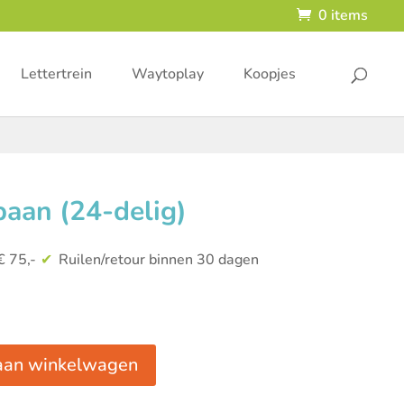
0 items
Lettertrein
Waytoplay
Koopjes
aan (24-delig)
€ 75,-
Ruilen/retour binnen 30 dagen
aan winkelwagen