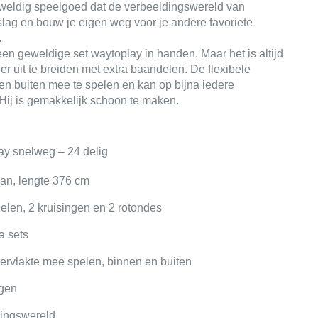
weldig speelgoed dat de verbeeldingswereld van 
slag en bouw je eigen weg voor je andere favoriete 
.
een geweldige set waytoplay in handen. Maar het is altijd 
der uit te breiden met extra baandelen. 
De flexibele 
n buiten mee te spelen en kan op bijna iedere 
ij is gemakkelijk schoon te maken.
ay snelweg – 24 delig
aan, lengte 376 cm
elen, 2 kruisingen en 2 rotondes
ra sets
ppervlakte mee spelen, binnen en buiten
ggen
dingswereld