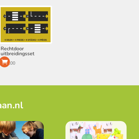
Rechtdoor
uitbreidingsset
€
13,00
aan.nl