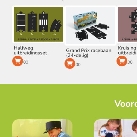
Halfweg
Kruising
Grand Prix racebaan
uitbreidingsset
uitbreid
(24-delig)
€
21,00
€
13,00
€
63,00
Voord