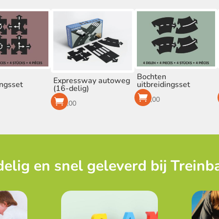
Bochten
Expressway autoweg
ingsset
uitbreidingsset
(16-delig)
€
13,00
€
44,00
elig en snel geleverd bij Treinb