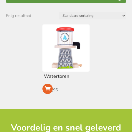
Merk
Enig resultaat
BigJigs
(1)
Voorraad
Op voorraad
Watertoren
€
17,95
Voordelig en snel geleverd