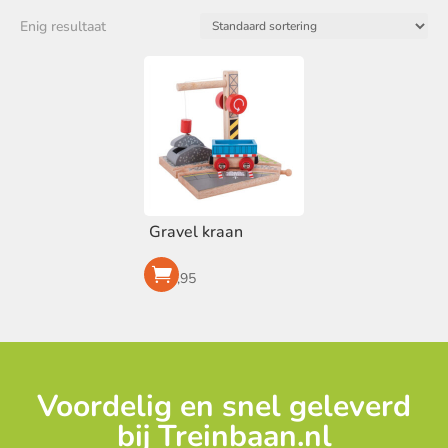
Merk
Enig resultaat
BigJigs
(1)
Voorraad
Op voorraad
Gravel kraan
€
19,95
Voordelig en snel geleverd
bij Treinbaan.nl