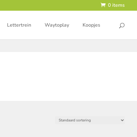
0 items
Lettertrein
Waytoplay
Koopjes