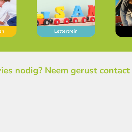
en
Lettertrein
ies nodig? Neem gerust contact