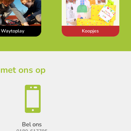
Waytoplay
Koopjes
 met ons op

Bel ons