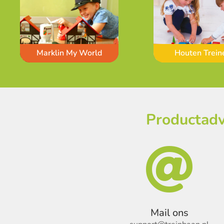
Marklin My World
Houten Trein
Productadv

Mail ons