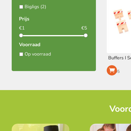
BigJigs
(2)
Prijs
€
1
€
5
Voorraad
Op voorraad
Buffers I 
€
4,95
Voord