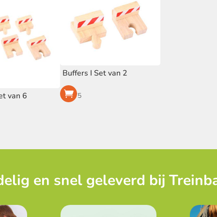
Buffers I Set van 2
Set van 6
€
1,75
elig en snel geleverd bij Treinb