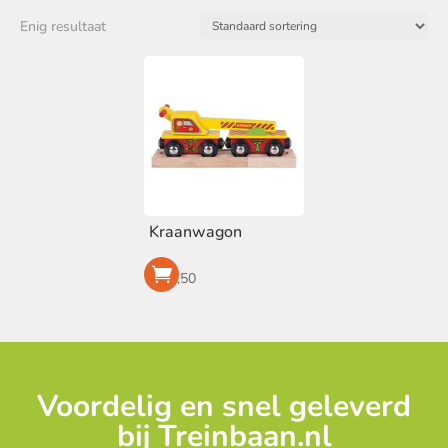
Merk
Enig resultaat
BigJigs
(1)
Voorraad
Op voorraad
Kraanwagon
€
11,50
Voordelig en snel geleverd
bij Treinbaan.nl