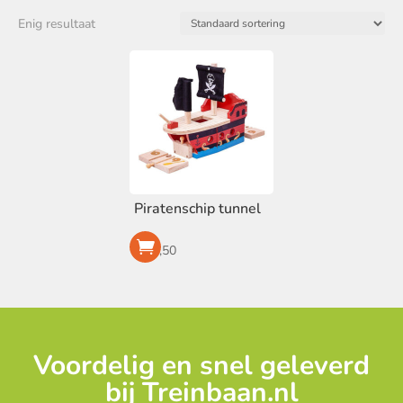
Thema
Enig resultaat
Piraten
(1)
Voorraad
Op voorraad
Piratenschip tunnel
€
27,50
Voordelig en snel geleverd
bij Treinbaan.nl