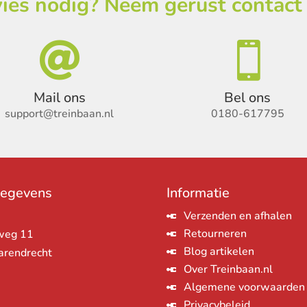
ies nodig? Neem gerust contact


Mail ons
Bel ons
support@treinbaan.nl
0180-617795
gegevens
Informatie
Verzenden en afhalen
Retourneren
weg 11
Blog artikelen
arendrecht
Over Treinbaan.nl
Algemene voorwaarden
Privacybeleid