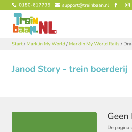
0180-617795
support@treinbaan.nl
Start
/
Marklin My World
/
Marklin My World Rails
/ Draa
Janod Story - trein boerderij
Geen 
De pagina 