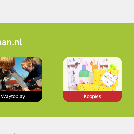
aan.nl
Waytoplay
Koopjes