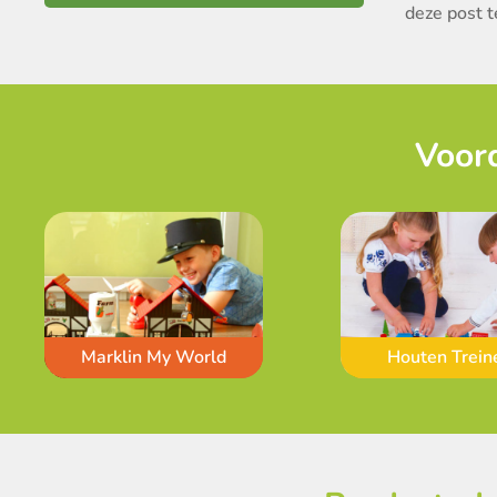
deze post t
Voord
Marklin My World
Houten Trein