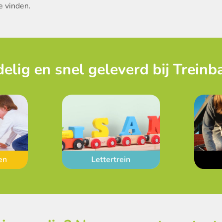
e vinden.
elig en snel geleverd bij Treinb
en
Lettertrein