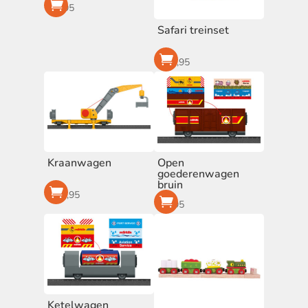
€
7,95
Safari treinset
€
59,95
Kraanwagen
Open
goederenwagen
bruin
€
14,95
€
6,95
Ketelwagen