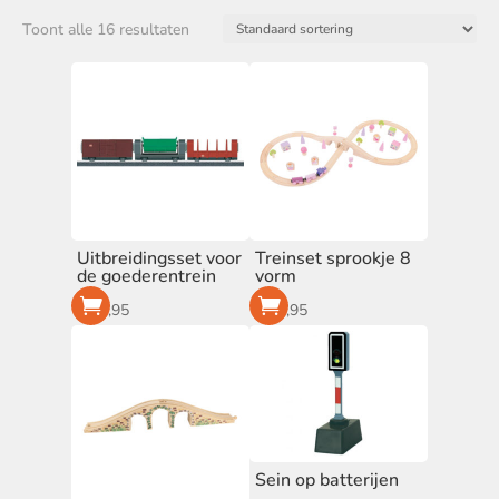
Thema
Toont alle 16 resultaten
Boerderij
(2)
Bouwplaats
(4)
Brandweer
(2)
Dino
(1)
Haven
(2)
Kerst
(1)
Roze
(1)
Safari
(1)
Uitbreidingsset voor
Treinset sprookje 8
de goederentrein
vorm
Vliegveld
(2)
€
16,95
€
34,95
Merk
BigJigs
(8)
Marklin My World
(6)
tender leaf toys
(2)
Prijs
Sein op batterijen