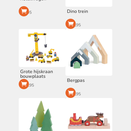
Dino trein
€
6,95
€
14,95
Grote hijskraan
bouwplaats
Bergpas
€
49,95
€
18,95