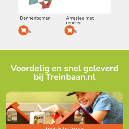
Dennenbomen
Arreslee met
rendier
€
9,95
€
9,95
Voordelig en snel geleverd
bij Treinbaan.nl