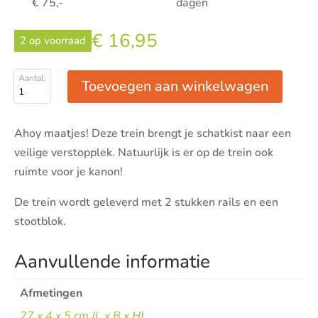
€ 75,-
dagen
€
16,95
2 op voorraad
Toevoegen aan winkelwagen
Piraten
trein
aantal
Ahoy maatjes! Deze trein brengt je schatkist naar een
veilige verstopplek. Natuurlijk is er op de trein ook
ruimte voor je kanon!
De trein wordt geleverd met 2 stukken rails en een
stootblok.
Aanvullende informatie
Afmetingen
27 x 4 x 5 cm (L x B x H)