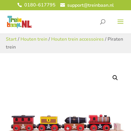
0180-617795
support@treinbaan.nl
Start
/
Houten trein
/
Houten trein accessoires
/ Piraten
trein