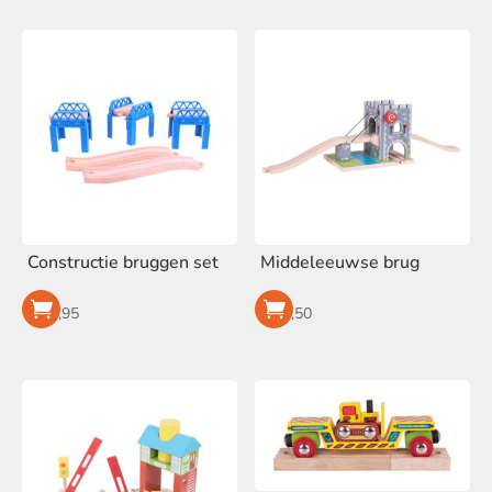
Constructie bruggen set
Middeleeuwse brug
€
19,95
€
32,50