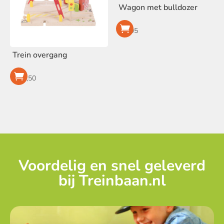
Wagon met bulldozer
€
9,95
Trein overgang
€
27,50
Voordelig en snel geleverd
bij Treinbaan.nl