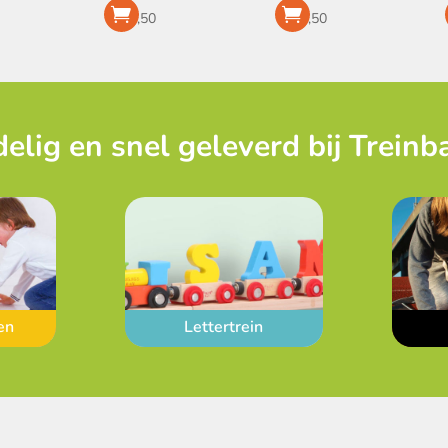
€
27,50
€
13,50
elig en snel geleverd bij Treinb
en
Lettertrein