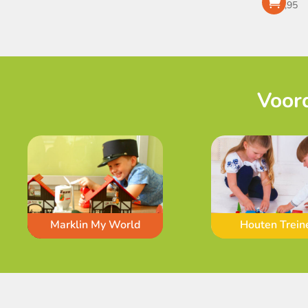
€
23,95
Voord
Marklin My World
Houten Trein