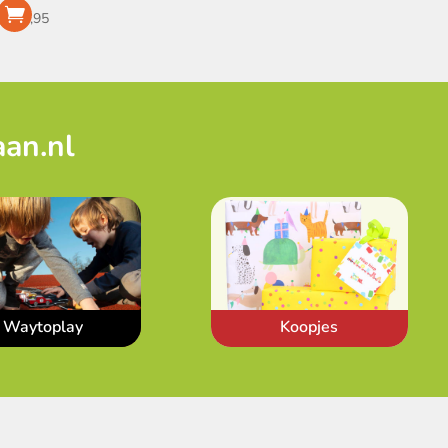
€
14,95
aan.nl
Waytoplay
Koopjes