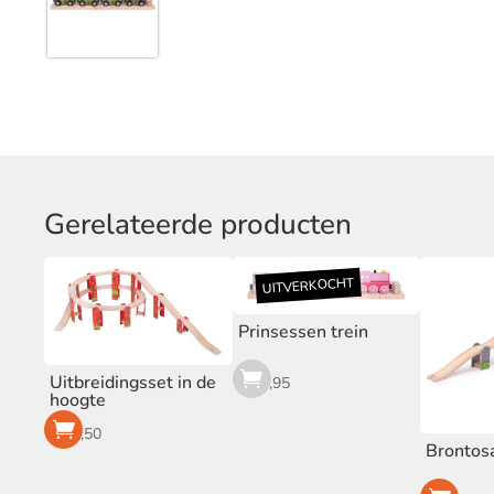
Gerelateerde producten
Prinsessen trein
Uitbreidingsset in de
€
18,95
hoogte
€
42,50
Brontos