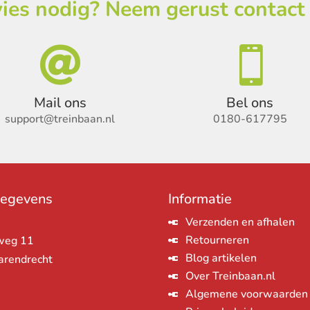
ies nodig? Neem gerust contact


Mail ons
Bel ons
support@treinbaan.nl
0180-617795
gegevens
Informatie
Verzenden en afhalen
Retourneren
weg 11
Blog artikelen
arendrecht
Over Treinbaan.nl
Algemene voorwaarden