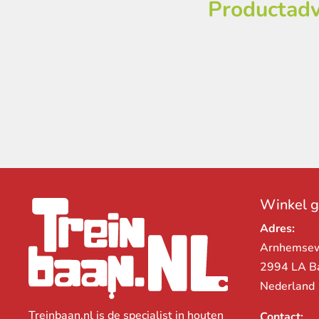
Productadv
Winkel 
Adres:
Arnhemse
2994 LA B
Nederland
Treinbaan.nl is de specialist in houten
Contact: