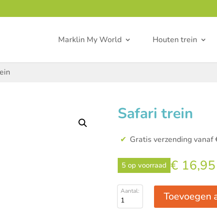
Marklin My World
Houten trein
rein
Safari trein
Gratis verzending vanaf 
€
16,95
5 op voorraad
Toevoegen 
Safari
trein