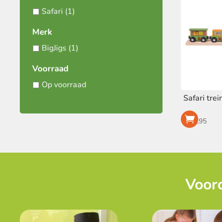
Safari
(1)
Merk
BigJigs
(1)
Voorraad
Op voorraad
Safari trei
€
16,95
Voord