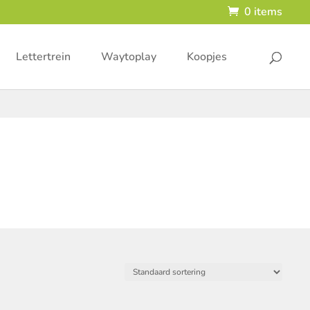
0 items
Lettertrein
Waytoplay
Koopjes