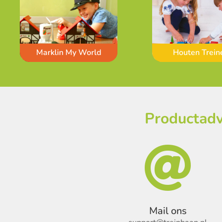
Marklin My World
Houten Trein
Productadv

Mail ons