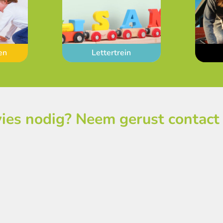
en
Lettertrein
ies nodig? Neem gerust contact