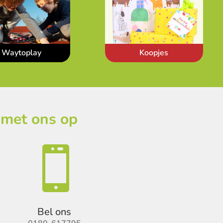
Waytoplay
Koopjes
 met ons op

Bel ons