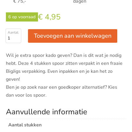
€ 75,-
dagen
€
4,95
6 op voorraad
Toevoegen aan winkelwagen
Lange
rechte
rails
Wil je extra spoor kado geven? Dan is dit wat je nodig
|
hebt. Deze 4 stukken spoor zitten verpakt in een fraaie
Set
BigJigs verpakking. Even inpakken en je kan het zo
van
geven!
4
Ben je op zoek naar een goedkoper alternatief? Kies
aantal
dan voor los spoor.
Aanvullende informatie
Aantal stukken