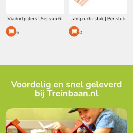
Viaductpijlers I Set van 6
Lang recht stuk | Per stuk
€
9,95
€
1,50
Voordelig en snel geleverd
bij Treinbaan.nl