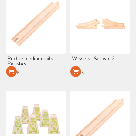
Rechte medium rails |
Wissels | Set van 2
Per stuk
€
1,25
€
4,95